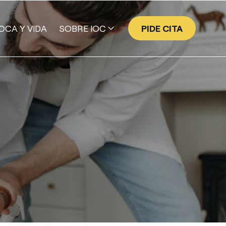
OCA Y VIDA
SOBRE IOC
PIDE CITA
EQUIPO
GALERÍA DE SONRISAS
NUESTRA HISTORIA
VALORES
TECNOLOGÍA
PROGRAMA EMPRESA AMIGA
IOC | ACADEMY
PUBLICACIONES CIENTÍFICAS DE IOC
PRENSA