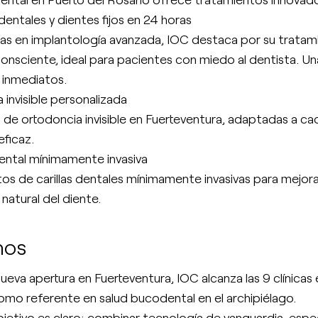
dentales y dientes fijos en 24 horas
tas en implantología avanzada, IOC destaca por su tratami
onsciente, ideal para pacientes con miedo al dentista. Una
 inmediatos.
 invisible personalizada
 de ortodoncia invisible en Fuerteventura, adaptadas a ca
eficaz.
ental mínimamente invasiva
os de carillas dentales mínimamente invasivas para mejorar
natural del diente.
nos
ueva apertura en Fuerteventura, IOC alcanza las 9 clínicas
omo referente en salud bucodental en el archipiélago.
jetivo es claro: combinar tecnología de vanguardia, espe