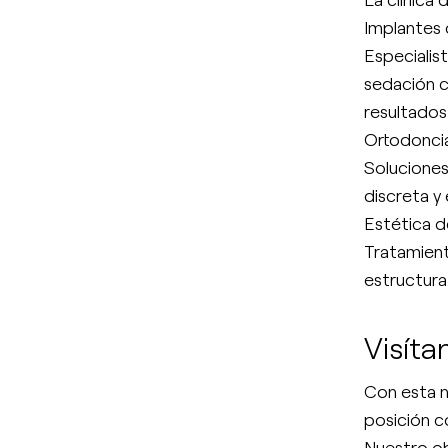
Implantes 
Especialis
sedación c
resultados
Ortodoncia
Soluciones
discreta y 
Estética d
Tratamient
estructura 
Visíta
Con esta n
posición c
Nuestro ob