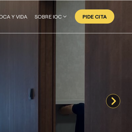
OCA Y VIDA
SOBRE IOC
PIDE CITA
EQUIPO
GALERÍA DE SONRISAS
NUESTRA HISTORIA
VALORES
TECNOLOGÍA
PROGRAMA EMPRESA AMIGA
IOC | ACADEMY
PUBLICACIONES CIENTÍFICAS DE IOC
PRENSA