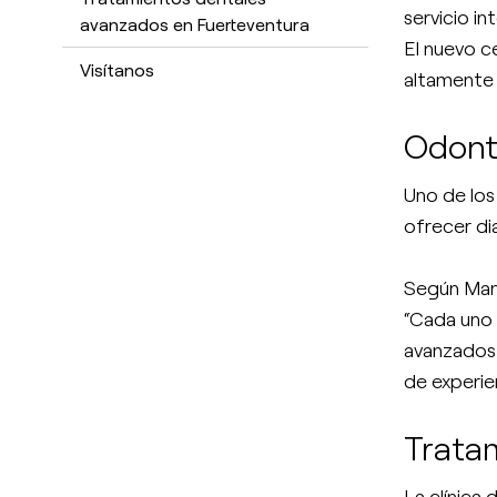
servicio i
avanzados en Fuerteventura
El nuevo c
Visítanos
altamente 
Odont
Uno de los
ofrecer di
Según Manu
“Cada uno 
avanzados 
de experien
Trata
La clínica