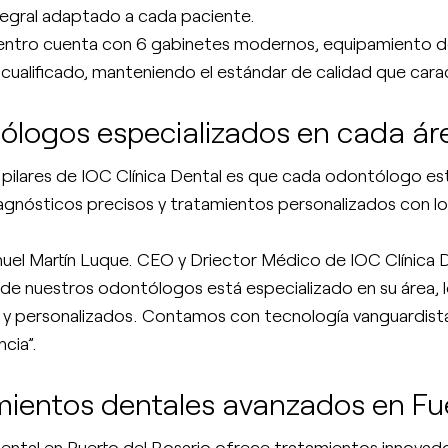
ntegral adaptado a cada paciente.
entro cuenta con 6 gabinetes modernos, equipamiento d
cualificado, manteniendo el estándar de calidad que caract
ólogos especializados en cada ár
 pilares de IOC Clínica Dental es que cada odontólogo est
agnósticos precisos y tratamientos personalizados con lo
el Martín Luque. CEO y Driector Médico de IOC Clínica D
de nuestros odontólogos está especializado en su área, 
y personalizados. Contamos con tecnología vanguardista 
cia”.
mientos dentales avanzados en Fu
 dental en Puerto del Rosario ofrece tratamientos innova