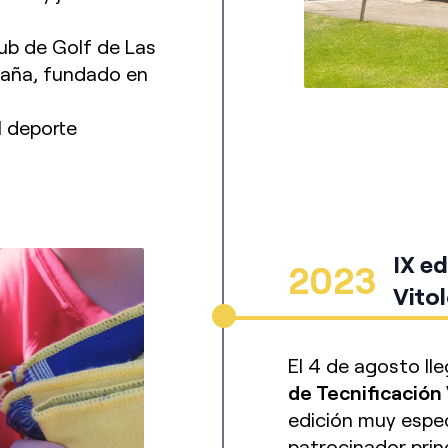
lub de Golf de Las
spaña, fundado en
l deporte
IX e
2023
Vito
El 4 de agosto lle
de Tecnificación 
edición muy espec
patrocinador princ