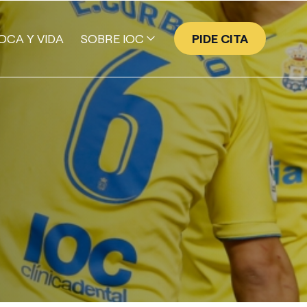
OCA Y VIDA
SOBRE IOC
PIDE CITA
EQUIPO
GALERÍA DE SONRISAS
NUESTRA HISTORIA
VALORES
TECNOLOGÍA
PROGRAMA EMPRESA AMIGA
IOC | ACADEMY
PUBLICACIONES CIENTÍFICAS DE IOC
PRENSA