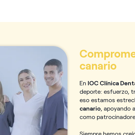
Compromet
canario
En
IOC Clínica Dent
deporte: esfuerzo, t
eso estamos estrec
canario
, apoyando a
como patrocinadore
Siempre hemos creíd