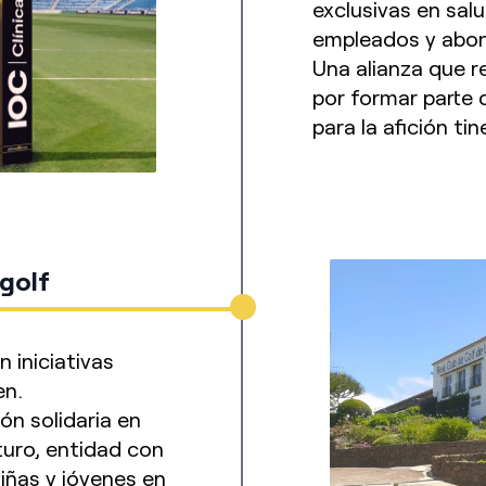
exclusivas en sal
empleados y abo
Una alianza que r
por formar parte 
para la afición tin
golf
 iniciativas
en.
n solidaria en
turo, entidad con
iñas y jóvenes en