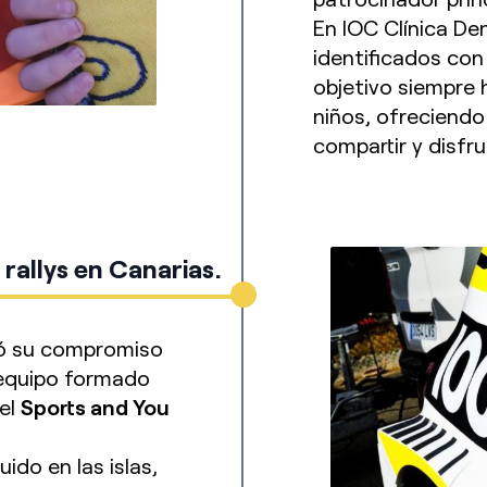
En IOC Clínica D
identificados con
objetivo siempre 
niños, ofreciendo
compartir y disfru
allys en Canarias.
ó su compromiso
 equipo formado
del
Sports and You
ido en las islas,