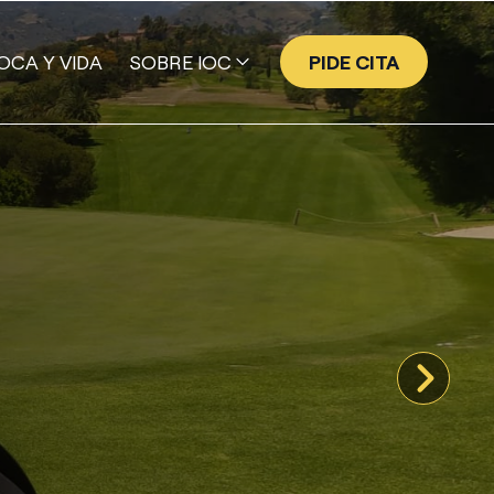
OCA Y VIDA
SOBRE IOC
PIDE CITA
EQUIPO
GALERÍA DE SONRISAS
NUESTRA HISTORIA
VALORES
TECNOLOGÍA
PROGRAMA EMPRESA AMIGA
IOC | ACADEMY
PUBLICACIONES CIENTÍFICAS DE IOC
PRENSA