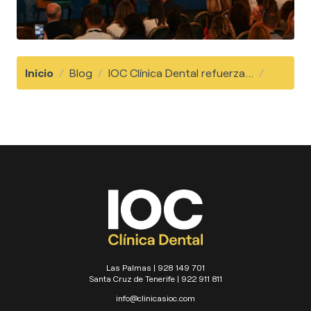
Inicio
/
Blog
/
IOC Clínica Dental refuerza...
/
Las Palmas | 928 149 701
Santa Cruz de Tenerife | 922 911 811
info@clinicasioc.com