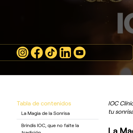
Tabla de contenidos
IOC Clíni
tu sonrisa
La Magia de la Sonrisa
Brindis IOC, que no falte la
La Mag
tradición