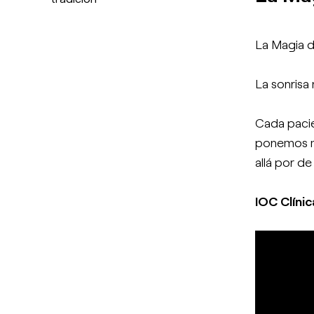
La Magia d
La sonrisa 
Cada pacie
ponemos mu
allá por de
IOC Clíni