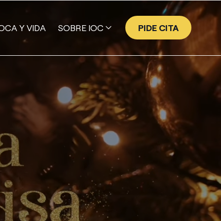
OCA Y VIDA
SOBRE IOC
PIDE CITA
EQUIPO
GALERÍA DE SONRISAS
NUESTRA HISTORIA
VALORES
TECNOLOGÍA
PROGRAMA EMPRESA AMIGA
IOC | ACADEMY
PUBLICACIONES CIENTÍFICAS DE IOC
PRENSA