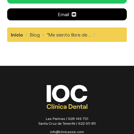
Email
Inicio
/
Blog
/
"Me siento libre de...
/
Las Palmas | 928 149 701
Santa Cruz de Tenerife | 922 911 811
info@clinicasioc.com