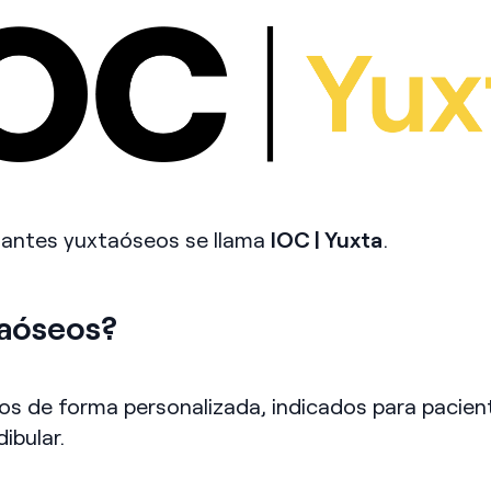
plantes yuxtaóseos se llama
IOC | Yuxta
.
taóseos?
os de forma personalizada, indicados para pacien
ibular.