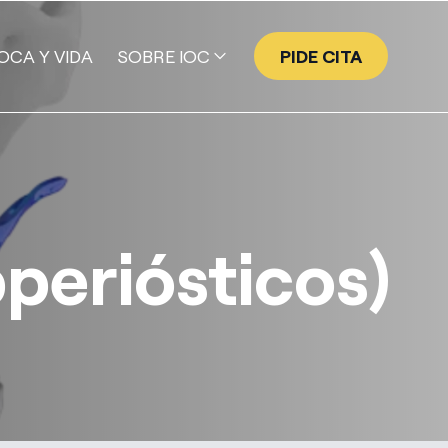
OCA Y VIDA
SOBRE IOC
PIDE CITA
EQUIPO
GALERÍA DE SONRISAS
NUESTRA HISTORIA
VALORES
periósticos)
TECNOLOGÍA
PROGRAMA EMPRESA AMIGA
IOC | ACADEMY
PUBLICACIONES CIENTÍFICAS DE IOC
PRENSA