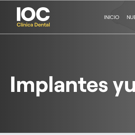
INICIO
NU
Implantes yu