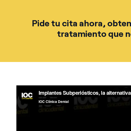
Pide tu cita ahora, obte
tratamiento que ne