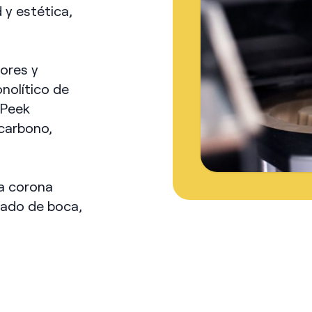
 y estética,
ores y
nolítico de
, Peek
 carbono,
a corona
eado de boca,