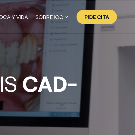
OCA Y VIDA
SOBRE IOC
PIDE CITA
EQUIPO
GALERÍA DE SONRISAS
NUESTRA HISTORIA
VALORES
IS
CAD-
TECNOLOGÍA
PROGRAMA EMPRESA AMIGA
IOC | ACADEMY
PUBLICACIONES CIENTÍFICAS DE IOC
PRENSA