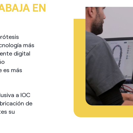
ABAJA EN
prótesis
ecnología más
nte digital
ño
ue es más
lusiva a IOC
bricación de
tes su