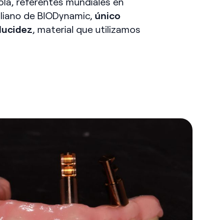
la, referentes mundiales en
taliano de BIODynamic,
único
slucidez
, material que utilizamos