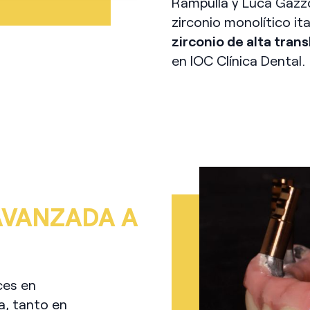
Rampulla y Luca Gazzo
zirconio monolítico i
zirconio de alta tran
en IOC Clínica Dental.
AVANZADA A
ces en
a, tanto en