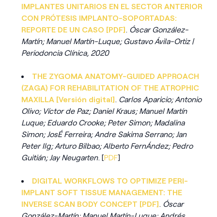
IMPLANTES UNITARIOS EN EL SECTOR ANTERIOR
CON PRÓTESIS IMPLANTO-SOPORTADAS:
REPORTE DE UN CASO [PDF]
.
Óscar González-
Martín; Manuel Martín-Luque; Gustavo Ávila-Ortiz |
Periodoncia Clínica, 2020
THE ZYGOMA ANATOMY-GUIDED APPROACH
(ZAGA) FOR REHABILITATION OF THE ATROPHIC
MAXILLA [Versión digital]
.
Carlos Aparicio; Antonio
Olivo; Víctor de Paz; Daniel Kraus; Manuel Martín
Luque; Eduardo Crooke; Peter Simon; Madalina
Simon; JosÉ Ferreira; Andre Sakima Serrano; Jan
Peter Ilg; Arturo Bilbao; Alberto FernÁndez; Pedro
Guitián; Jay Neugarten
. [
PDF
]
DIGITAL WORKFLOWS TO OPTIMIZE PERI-
IMPLANT SOFT TISSUE MANAGEMENT: THE
INVERSE SCAN BODY CONCEPT [PDF]
.
Óscar
González-Martín; Manuel Martín-Luque; Andrés