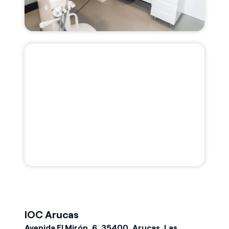
IOC Arucas
Avenida El Mirón, 6, 35400, Arucas, Las