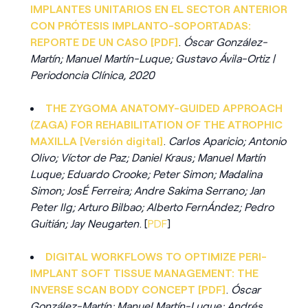
IMPLANTES UNITARIOS EN EL SECTOR ANTERIOR
CON PRÓTESIS IMPLANTO-SOPORTADAS:
REPORTE DE UN CASO [PDF]
.
Óscar González-
Martín; Manuel Martín-Luque; Gustavo Ávila-Ortiz |
Periodoncia Clínica, 2020
THE ZYGOMA ANATOMY-GUIDED APPROACH
(ZAGA) FOR REHABILITATION OF THE ATROPHIC
MAXILLA [Versión digital]
.
Carlos Aparicio; Antonio
Olivo; Víctor de Paz; Daniel Kraus; Manuel Martín
Luque; Eduardo Crooke; Peter Simon; Madalina
Simon; JosÉ Ferreira; Andre Sakima Serrano; Jan
Peter Ilg; Arturo Bilbao; Alberto FernÁndez; Pedro
Guitián; Jay Neugarten
. [
PDF
]
DIGITAL WORKFLOWS TO OPTIMIZE PERI-
IMPLANT SOFT TISSUE MANAGEMENT: THE
INVERSE SCAN BODY CONCEPT [PDF]
.
Óscar
González-Martín; Manuel Martín-Luque; Andrés